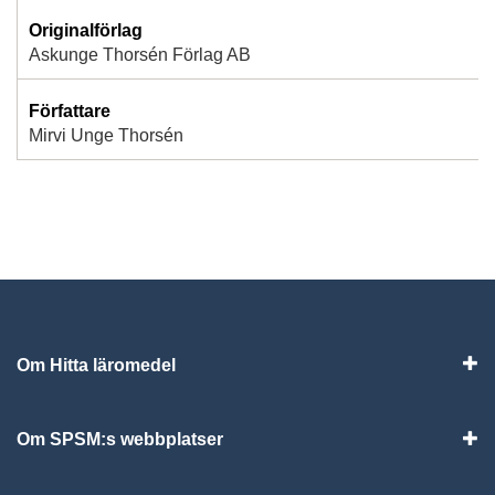
Originalförlag
Askunge Thorsén Förlag AB
Författare
Mirvi Unge Thorsén
Om Hitta läromedel
Visa
Om SPSM:s webbplatser
Vis