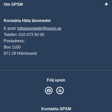
Om SPSM
Vis
Kontakta Hitta läromedel
E-post:
hittalaromedel@spsm.se
Telefon: 010 473 50 00
Postadress:
Box 1100
871 29 Härnösand
Följ spsm
SPSM på Facebook
RSS
Kontakta SPSM