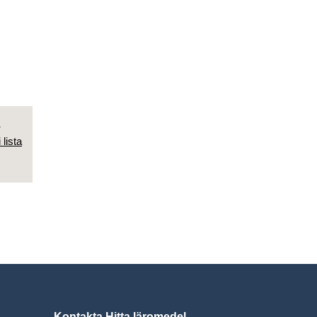
d
 lista
Kontakta Hitta läromedel