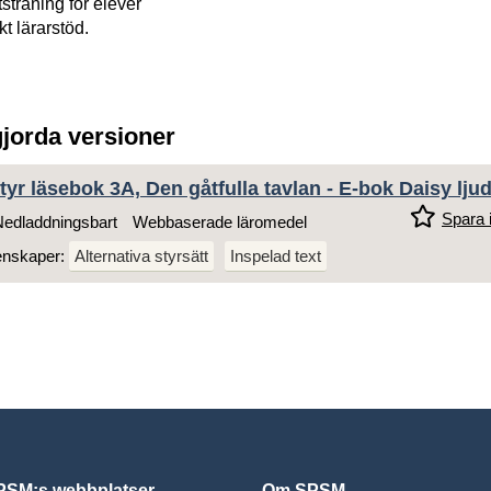
tsträning för elever
ckt lärarstöd.
gjorda versioner
yr läsebok 3A, Den gåtfulla tavlan - E-bok Daisy lju
Spara i
edladdningsbart
Webbaserade läromedel
enskaper:
Alternativa styrsätt
Inspelad text
SM:s webbplatser
Om SPSM