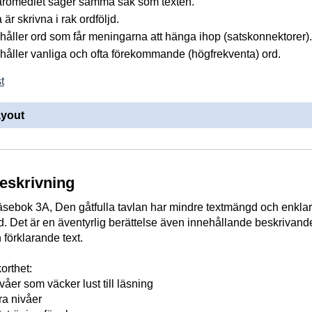
läromedlet säger samma sak som texten.
r skrivna i rak ordföljd.
håller ord som får meningarna att hänga ihop (satskonnektorer).
håller vanliga och ofta förekommande (högfrekventa) ord.
t
ayout
beskrivning
äsebok 3A, Den gåtfulla tavlan har mindre textmängd och enkla
 Det är en äventyrlig berättelse även innehållande beskrivand
 förklarande text.
orthet:
ivåer som väcker lust till läsning
era nivåer