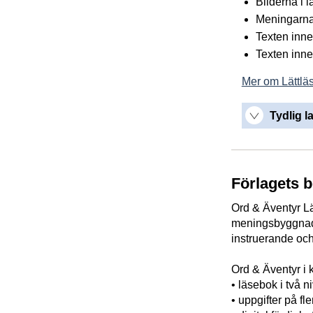
Bilderna i 
Meningarna ä
Texten inne
Texten inne
Mer om Lättläs
Tydlig l
Förlagets 
Ord & Äventyr L
meningsbyggnad.
instruerande och
Ord & Äventyr i k
• läsebok i två n
• uppgifter på fl