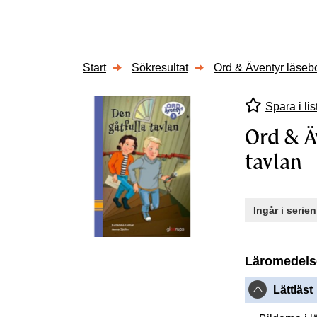
Start
Sökresultat
Ord & Äventyr läsebo
Spara i lis
Ord & Ä
tavlan
Ingår i serie
Läromedels
Lättläst