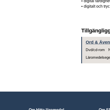
• digital färdighe
• digitalt och try
Tillgänglig
Ord & Ävent
Dvd/cd-rom
N
Läromedelseg
Om Hitta läromedel
Om SP