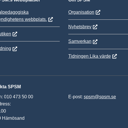
alpedagogiska
Organisation
yndighetens webbplats.
Nyhetsbrev
tiken
Samverkan
ldning
Tidningen Lika värde
kta SPSM
n: 010 473 50 00
E-post:
spsm@spsm.se
ress:
100
9 Härnösand