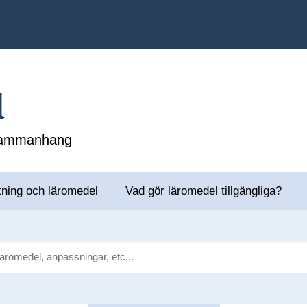
l
 sammanhang
tning och läromedel
Vad gör läromedel tillgängliga?