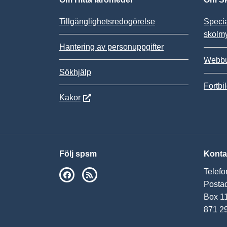
Tillgänglighetsredogörelse
Speci
skolm
Hantering av personuppgifter
Webbu
Sökhjälp
Fortbi
Kakor
Följ spsm
Konta
Telefo
SPSM på Facebook
RSS
Postad
Box 1
871 2