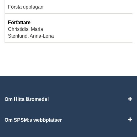
Första upplagan
Författare
Christidis, Maria
Stenlund, Anna-Lena
Om Hitta läromedel
Visa
Om SPSM:s webbplatser
Vis