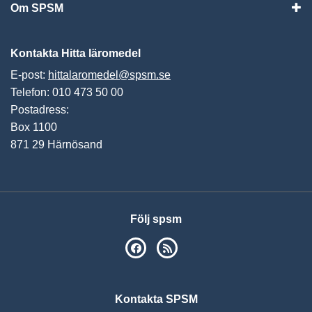
Om SPSM
Vis
Kontakta Hitta läromedel
E-post:
hittalaromedel@spsm.se
Telefon: 010 473 50 00
Postadress:
Box 1100
871 29 Härnösand
Följ spsm
SPSM på Facebook
RSS
Kontakta SPSM