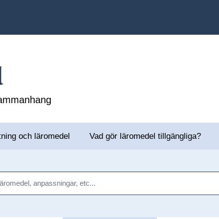
l
 sammanhang
tning och läromedel
Vad gör läromedel tillgängliga?