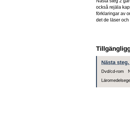
Nästa steg 2 går 
också rejäla kapi
förklaringar av 
det de läser och
Tillgänglig
Nästa steg,
Dvd/cd-rom
N
Läromedelseg