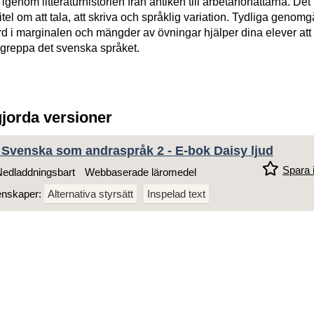
igenom litteraturhistorien från antiken till arbetarförfattarna. Det 
tel om att tala, att skriva och språklig variation. Tydliga genomg
ord i marginalen och mängder av övningar hjälper dina elever att 
 greppa det svenska språket.
gjorda versioner
 Svenska som andraspråk 2 - E-bok Daisy ljud
Spara i
edladdningsbart
Webbaserade läromedel
enskaper:
Alternativa styrsätt
Inspelad text