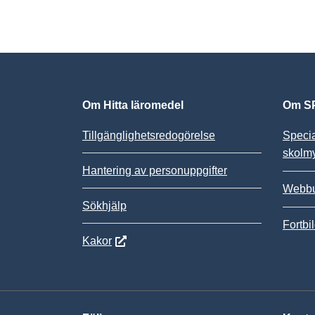
Om Hitta läromedel
Om SP
Tillgänglighetsredogörelse
Speci
skolm
Hantering av personuppgifter
Webbu
Sökhjälp
Fortbi
Kakor