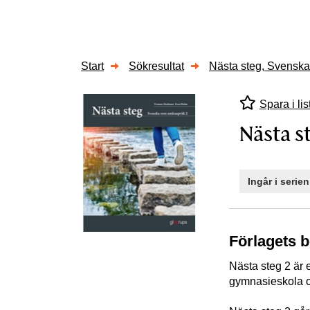
Start
Sökresultat
Nästa steg, Svensk
Spara i lis
Nästa s
Ingår i serie
Förlagets 
Nästa steg 2 är 
gymnasieskola o