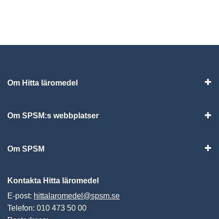
Om Hitta läromedel
Visa
Om SPSM:s webbplatser
Vis
Om SPSM
Vis
Kontakta Hitta läromedel
E-post:
hittalaromedel@spsm.se
Telefon: 010 473 50 00