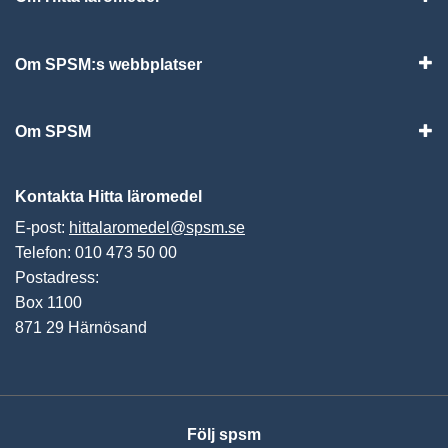
Visa
Om SPSM:s webbplatser
Vis
Om SPSM
Vis
Kontakta Hitta läromedel
E-post:
hittalaromedel@spsm.se
Telefon: 010 473 50 00
Postadress:
Box 1100
871 29 Härnösand
Följ spsm