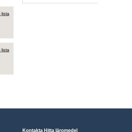
 lista
 lista
Kontakta Hitta läromedel