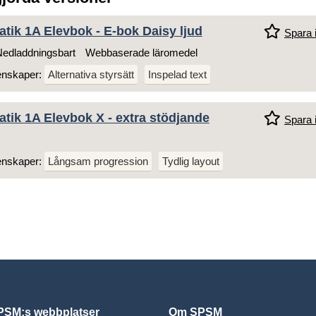
atik 1A Elevbok - E-bok Daisy ljud
Spara i
edladdningsbart
Webbaserade läromedel
enskaper:
Alternativa styrsätt
Inspelad text
atik 1A Elevbok X - extra stödjande
Spara i
enskaper:
Långsam progression
Tydlig layout
SM:s webbplatser
Om SPSM