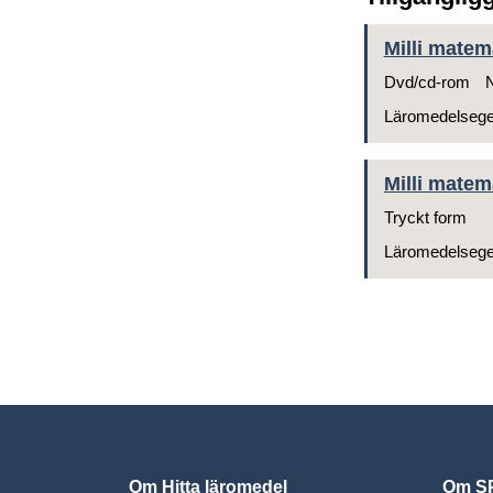
Milli matem
Dvd/cd-rom
N
Läromedelseg
Milli matem
Tryckt form
Läromedelseg
Om Hitta läromedel
Om SP