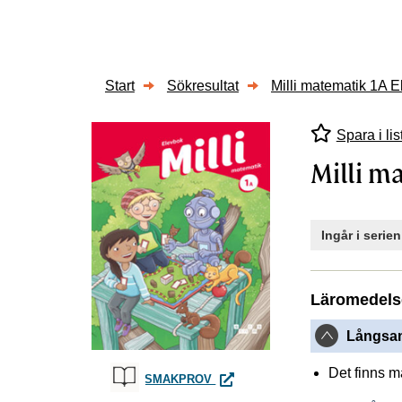
Start
Sökresultat
Milli matematik 1A 
Spara i lis
Milli m
Ingår i serie
Läromedels
Långsam
Det finns 
MILLI MATEMATIK 1A ELEVBOK
SMAKPROV