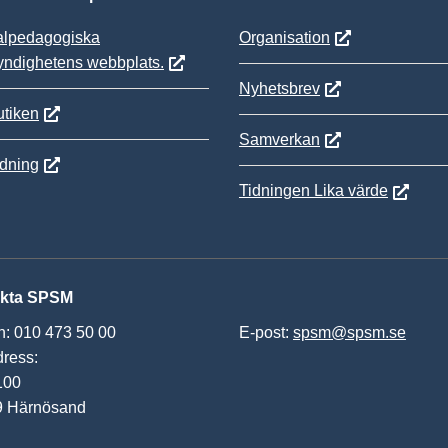
alpedagogiska
Organisation
yndighetens webbplats.
Nyhetsbrev
tiken
Samverkan
ldning
Tidningen Lika värde
kta SPSM
n: 010 473 50 00
E-post:
spsm@spsm.se
ress:
100
9 Härnösand