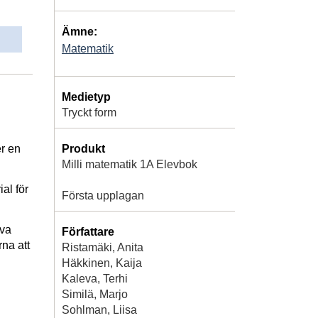
Ämne:
Matematik
Medietyp
Tryckt form
Produkt
er en
Milli matematik 1A Elevbok
al för
Första upplagan
iva
Författare
na att
Ristamäki, Anita
Häkkinen, Kaija
Kaleva, Terhi
Similä, Marjo
Sohlman, Liisa