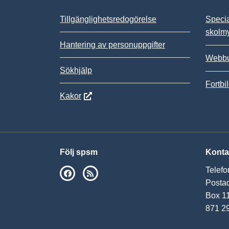
Tillgänglighetsredogörelse
Speci
skolm
Hantering av personuppgifter
Webbu
Sökhjälp
Fortbi
Kakor
Följ spsm
Konta
Telefo
SPSM på Facebook
RSS
Postad
Box 1
871 2