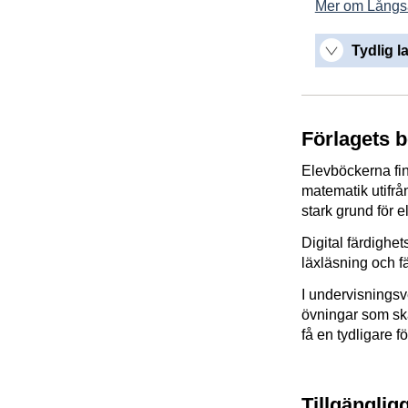
Mer om Långs
Tydlig l
Förlagets 
Elevböckerna fin
matematik utifrå
stark grund för 
Digital färdighet
läxläsning och f
I undervisningsv
övningar som ska
få en tydligare f
Tillgänglig