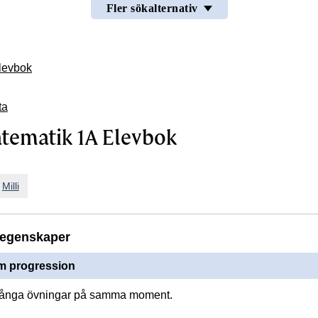
Fler sökalternativ
Elevbok
ta
atematik 1A Elevbok
n
Milli
egenskaper
 progression
många övningar på samma moment.