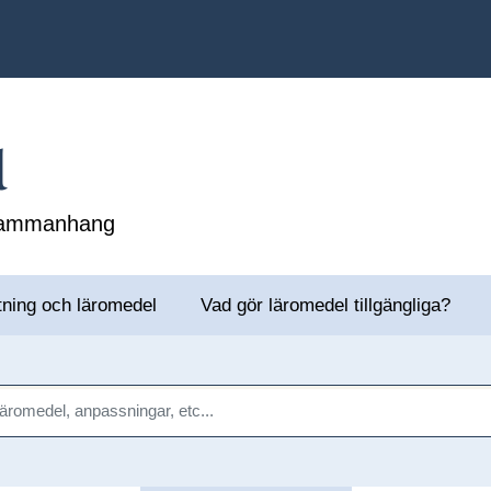
l
 sammanhang
tning och läromedel
Vad gör läromedel tillgängliga?