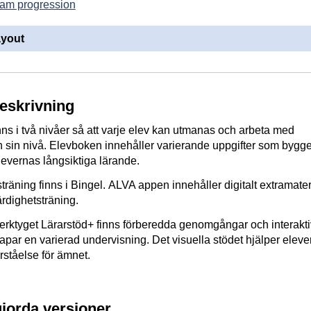
am progression
ayout
beskrivning
ns i två nivåer så att varje elev kan utmanas och arbeta med
n sin nivå. Elevboken innehåller varierande uppgifter som bygg
elevernas långsiktiga lärande.
sträning finns i Bingel. ALVA appen innehåller digitalt extramateri
ärdighetsträning.
erktyget Lärarstöd+ finns förberedda genomgångar och interakt
par en varierad undervisning. Det visuella stödet hjälper elever
örståelse för ämnet.
gjorda versioner