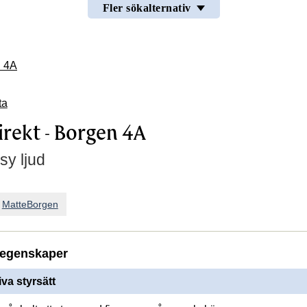
Fler sökalternativ
n 4A
ta
irekt - Borgen 4A
sy ljud
n
MatteBorgen
egenskaper
iva styrsätt