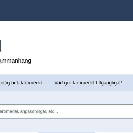
l
 sammanhang
tning och läromedel
Vad gör läromedel tillgängliga?