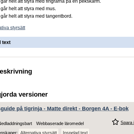
går helt att styra med fingrarna på en pekskärm.
går helt att styra med mus.
går helt att styra med tangentbord.
tiva styrsätt
 text
beskrivning
gjorda versioner
uide på tigrinja - Matte direkt - Borgen 4A - E-bok
Spara i
edladdningsbart
Webbaserade läromedel
enskaper:
Alternativa styrsätt
Inspelad text