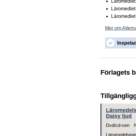
Läromedlet 
Läromedlet 
Läromedlet 
Mer om Alterna
Inspelad
Förlagets 
Tillgänglig
Läromedelsg
Daisy ljud
Dvd/cd-rom
N
Läromedelseg