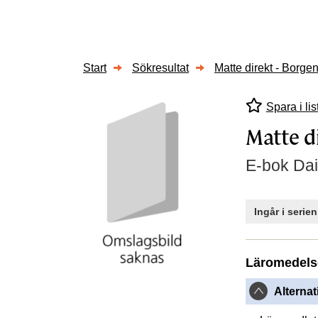
Start
Sökresultat
Matte direkt - Borge
Spara i lis
Matte d
E-bok Dai
Ingår i serie
Läromedels
Alternat