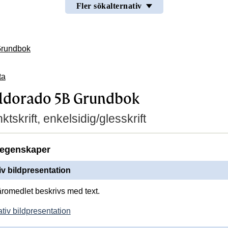
Fler sökalternativ
Grundbok
ta
ldorado 5B Grundbok
ktskrift, enkelsidig/glesskrift
egenskaper
iv bildpresentation
läromedlet beskrivs med text.
tiv bildpresentation