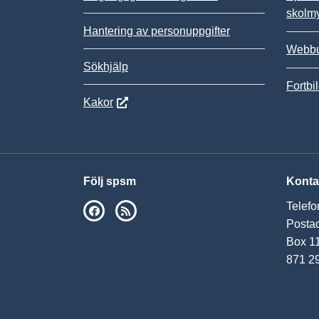
skolm
Hantering av personuppgifter
Webbu
Sökhjälp
Fortbi
Kakor
Följ spsm
Konta
Telefo
SPSM på Facebook
RSS
Postad
Box 1
871 2