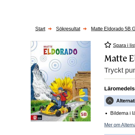
Start
Sökresultat
Matte Eldorado 5B 
Spara i lis
Matte E
Tryckt pun
Läromedels
Alternat
Bilderna i 
Mer om Alterna