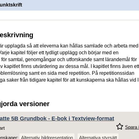
unktskrift
beskrivning
r upplagda så att eleverna kan hållas samlade och arbeta med
rje kapitel följer ett tydligt upplägg och börjar med en
d för samtal, genomgångar och utforskande samt lärandemål för
 av kapitlet finns utvärdering av dessa mål. I kapitlet finns även et
blemlösning samt en sida med repetition. På repetitionssidan
a saker från tidigare kapitel för att kunskaperna ska hållas vid l
gjorda versioner
tte 5B Grundbok - E-bok i Textview-format
Spara i
art
enskaper:
Alternativ bildpresentation
Alternativa styrsätt