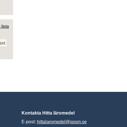
 lista
ext
Kontakta Hitta läromedel
E-post:
hittalaromedel@spsm.se