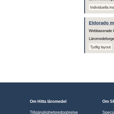
Individuella ins
Eldorado ma
Webbaserade l
Läromedelseg
Tydlig layout
Om Hitta läromedel
Om SP
Tillgänglighetsredogörelse
Speci