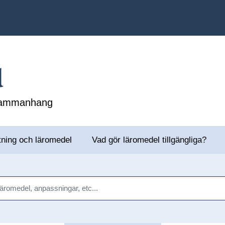
l
 sammanhang
tning och läromedel
Vad gör läromedel tillgängliga?