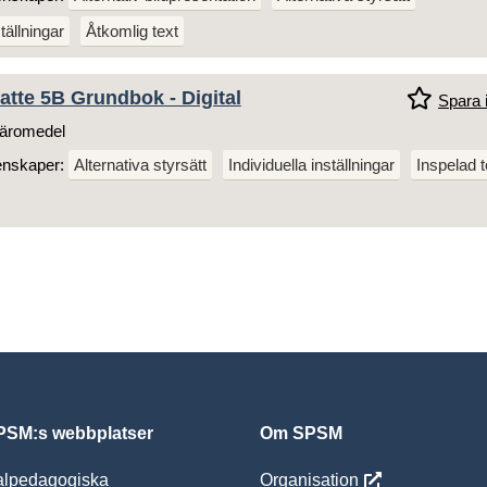
tällningar
Åtkomlig text
tte 5B Grundbok - Digital
Spara i
äromedel
enskaper:
Alternativa styrsätt
Individuella inställningar
Inspelad t
SM:s webbplatser
Om SPSM
alpedagogiska
Organisation