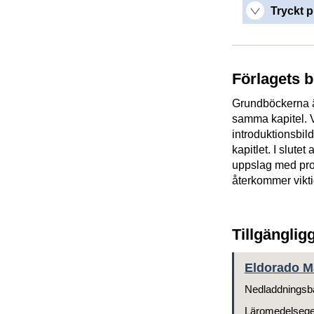
Tryckt p
Förlagets 
Grundböckerna ä
samma kapitel. Va
introduktionsbil
kapitlet. I slutet
uppslag med pro
återkommer viktig
Tillgänglig
Eldorado Ma
Nedladdningsb
Läromedelseg