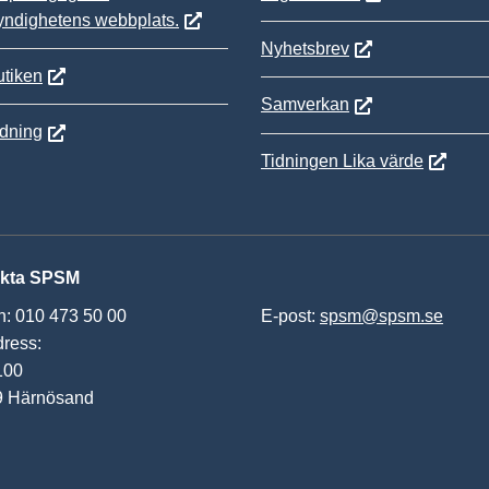
yndighetens webbplats.
Nyhetsbrev
tiken
Samverkan
ldning
Tidningen Lika värde
kta SPSM
n: 010 473 50 00
E-post:
spsm@spsm.se
ress:
100
9 Härnösand