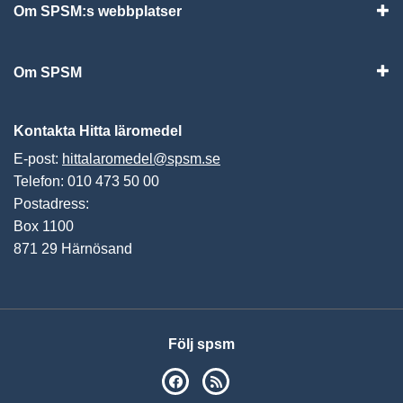
Om SPSM:s webbplatser
Vis
Om SPSM
Vis
Kontakta Hitta läromedel
E-post:
hittalaromedel@spsm.se
Telefon: 010 473 50 00
Postadress:
Box 1100
871 29 Härnösand
Följ spsm
SPSM på Facebook
RSS