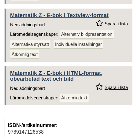
Matematik Z - E-bok i Textview-format
Spara i lista
Nedladdningsbart
Läromedelsegenskaper:
Alternativ bildpresentation
Alternativa styrsätt
Individuella inställningar
Åtkomlig text
Matematik Z - E-bok i HTML-format,
obearbetad text och bild
Spara i lista
Nedladdningsbart
Läromedelsegenskaper:
Åtkomlig text
ISBN-/artikelnummer:
9789147126538