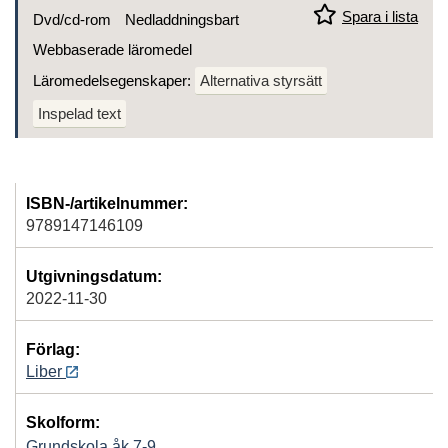
Spara i lista
Dvd/cd-rom
Nedladdningsbart
Webbaserade läromedel
Läromedelsegenskaper:
Alternativa styrsätt
Inspelad text
ISBN-/artikelnummer:
9789147146109
Utgivningsdatum:
2022-11-30
Förlag:
Liber
Skolform:
Grundskola åk 7-9