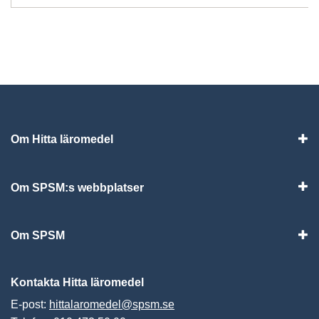
Om Hitta läromedel
Visa
Om SPSM:s webbplatser
Vis
Om SPSM
Vis
Kontakta Hitta läromedel
E-post:
hittalaromedel@spsm.se