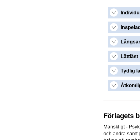
Individu
Inspelad
Långsam
Lättläst
Tydlig l
Åtkomlig
Förlagets 
Mänskligt - Psyko
och andra samt g