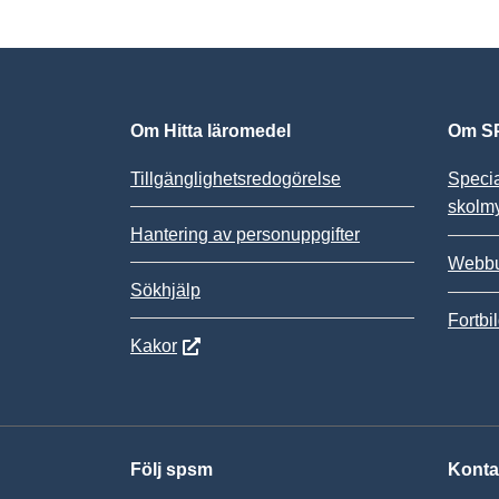
Om Hitta läromedel
Om SP
Tillgänglighetsredogörelse
Speci
skolm
Hantering av personuppgifter
Webbu
Sökhjälp
Fortbi
Kakor
Följ spsm
Konta