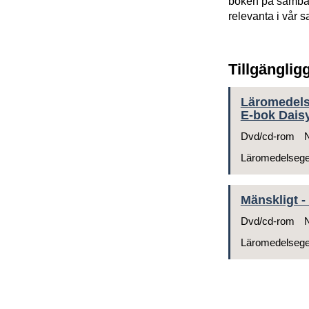
boken på samban
relevanta i vår s
Tillgänglig
Läromedelsg
E-bok Daisy
Dvd/cd-rom
N
Läromedelseg
Mänskligt -
Dvd/cd-rom
N
Läromedelseg