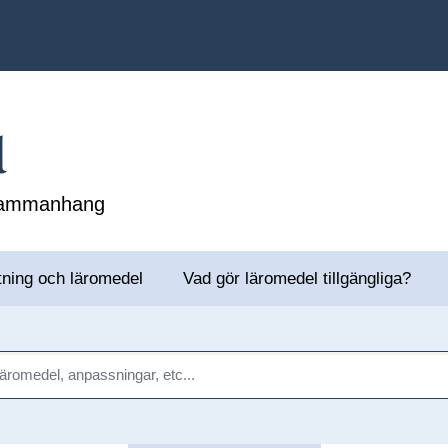
l
 sammanhang
tning och läromedel
Vad gör läromedel tillgängliga?