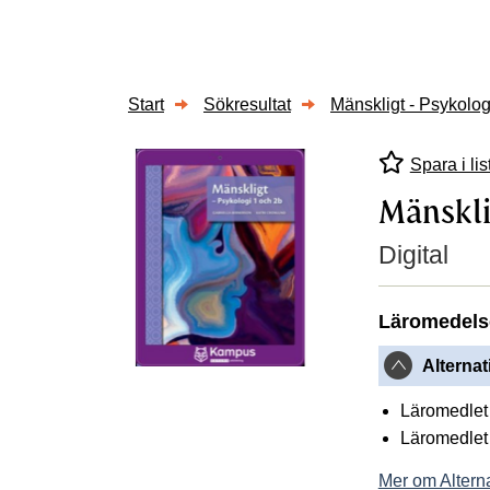
Start
Sökresultat
Mänskligt - Psykolog
Spara i lis
Mänsklig
Digital
Läromedels
Alternat
Läromedlet 
Läromedlet 
Mer om Alterna