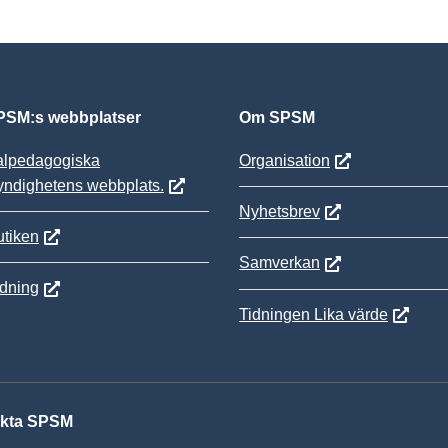
SM:s webbplatser
Om SPSM
alpedagogiska
Organisation
yndighetens webbplats.
Nyhetsbrev
tiken
Samverkan
ldning
Tidningen Lika värde
kta SPSM