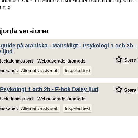
den och sätter in teorier och kunskaper i sammanhang som är
amtid.
gjorda versioner
uide på arabiska - Mänskligt - Psykologi 1 och 2b -
 ljud
Spara i
edladdningsbart
Webbaserade läromedel
enskaper:
Alternativa styrsätt
Inspelad text
 Psykologi 1 och 2b - E-bok Daisy ljud
Spara i
edladdningsbart
Webbaserade läromedel
enskaper:
Alternativa styrsätt
Inspelad text