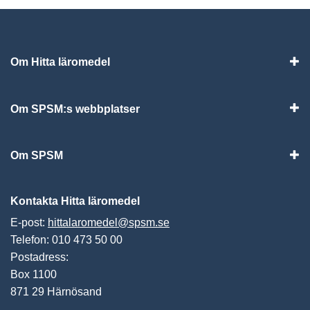
Om Hitta läromedel
Visa
Om SPSM:s webbplatser
Vis
Om SPSM
Vis
Kontakta Hitta läromedel
E-post:
hittalaromedel@spsm.se
Telefon: 010 473 50 00
Postadress:
Box 1100
871 29 Härnösand