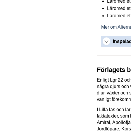
Läromedlet 
Läromedlet 
Läromedlet 
Mer om Alterna
Inspelad
Förlagets 
Enligt Lgr 22 oc
några djurs och v
djur, växter och
vanligt förekomm
I Lilla läs och l
faktatexter, som 
Amiral, Apollofjä
Jordlöpare, Korss