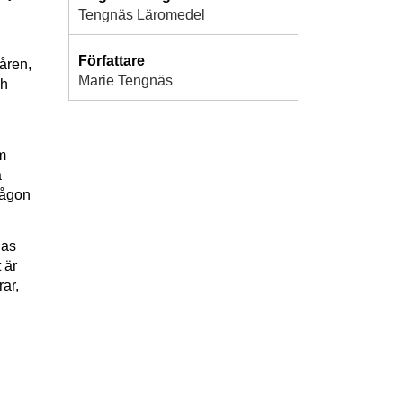
Tengnäs Läromedel
Författare
låren,
Marie Tengnäs
ch
m
a
någon
nas
 är
ar,