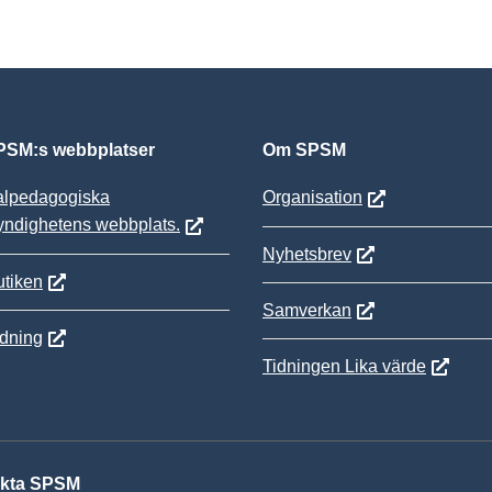
SM:s webbplatser
Om SPSM
alpedagogiska
Organisation
yndighetens webbplats.
Nyhetsbrev
tiken
Samverkan
ldning
Tidningen Lika värde
kta SPSM