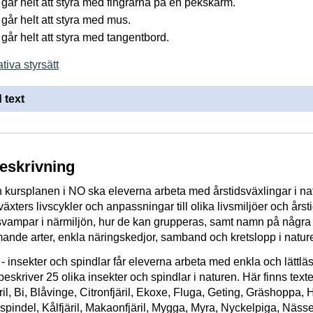
går helt att styra med fingrarna på en pekskärm.
går helt att styra med mus.
går helt att styra med tangentbord.
tiva styrsätt
 text
beskrivning
h kursplanen i NO ska eleverna arbeta med årstidsväxlingar i na
äxters livscykler och anpassningar till olika livsmiljöer och årsti
 svampar i närmiljön, hur de kan grupperas, samt namn på några
ande arter, enkla näringskedjor, samband och kretslopp i natur
är - insekter och spindlar får eleverna arbeta med enkla och lättlä
beskriver 25 olika insekter och spindlar i naturen. Här finns text
ril, Bi, Blåvinge, Citronfjäril, Ekoxe, Fluga, Geting, Gräshoppa,
pindel, Kålfjäril, Makaonfjäril, Mygga, Myra, Nyckelpiga, Näsself