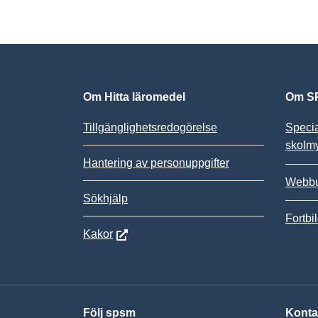
Om Hitta läromedel
Om SP
Tillgänglighetsredogörelse
Speci
skolm
Hantering av personuppgifter
Webbu
Sökhjälp
Fortbi
Kakor
Följ spsm
Konta