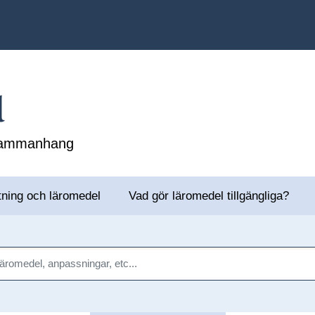
l
 sammanhang
tning och läromedel
Vad gör läromedel tillgängliga?