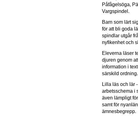
Påfågelsöga, Pär
Vargspindel.
Barn som lärt sig
för att bli goda l
spindlar utgår f
nyfikenhet och sk
Eleverna läser te
djuren genom att 
information i te
särskild ordning.
Lilla läs och lär
arbetsschema i s
även lämpligt fö
samt för nyanlä
ämnesbegrepp.