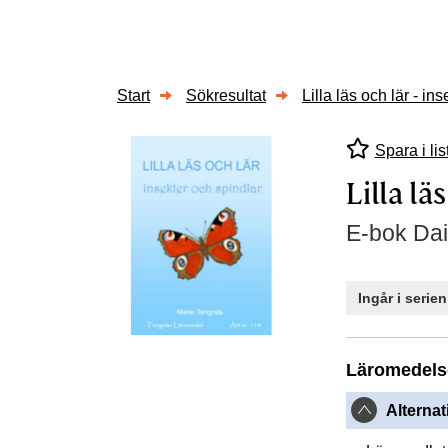
Start
Sökresultat
Lilla läs och lär - in
Spara i lis
Lilla lä
E-bok Dai
Ingår i serie
Läromedels
Alternat