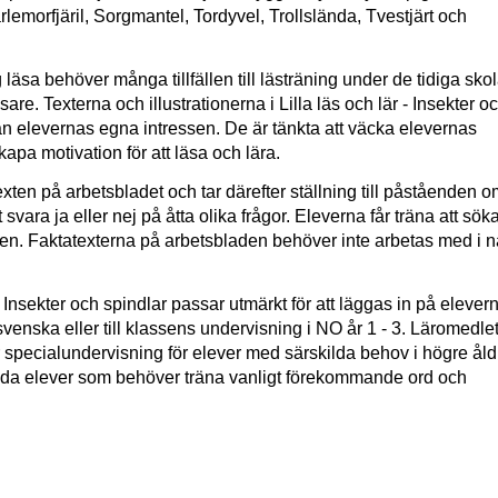
lemorfjäril, Sorgmantel, Tordyvel, Trollslända, Tvestjärt och
 läsa behöver många tillfällen till lästräning under de tidiga sko
äsare. Texterna och illustrationerna i Lilla läs och lär - Insekter o
rån elevernas egna intressen. De är tänkta att väcka elevernas
apa motivation för att läsa och lära.
xten på arbetsbladet och tar därefter ställning till påståenden o
svara ja eller nej på åtta olika frågor. Eleverna får träna att sök
xten. Faktatexterna på arbetsbladen behöver inte arbetas med i 
 - Insekter och spindlar passar utmärkt för att läggas in på elever
venska eller till klassens undervisning i NO år 1 - 3. Läromedlet
r specialundervisning för elever med särskilda behov i högre åldr
nda elever som behöver träna vanligt förekommande ord och