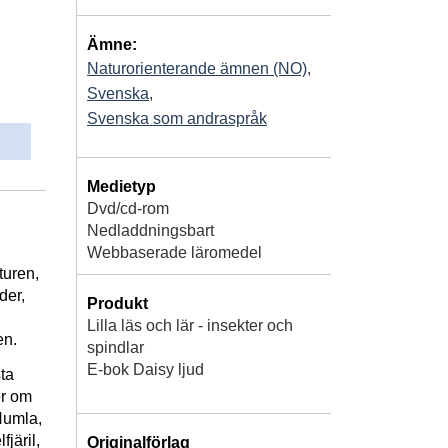
Ämne:
Naturorienterande ämnen (NO)
,
Svenska
,
Svenska som andraspråk
Medietyp
Dvd/cd-rom
Nedladdningsbart
Webbaserade läromedel
turen,
der,
Produkt
Lilla läs och lär - insekter och
en.
spindlar
E-bok Daisy ljud
sta
er om
 Humla,
järil,
Originalförlag