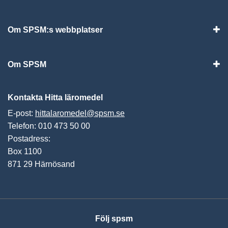
Visa
Om SPSM:s webbplatser
Vis
Om SPSM
Vis
Kontakta Hitta läromedel
E-post:
hittalaromedel@spsm.se
Telefon: 010 473 50 00
Postadress:
Box 1100
871 29 Härnösand
Följ spsm