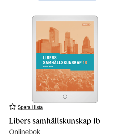
Spara i lista
Libers samhällskunskap 1b
Onlinebok