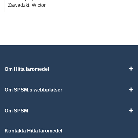
Zawadzki, Wictor
Om Hitta läromedel
Visa
Om SPSM:s webbplatser
Vis
Om SPSM
Vis
Kontakta Hitta läromedel