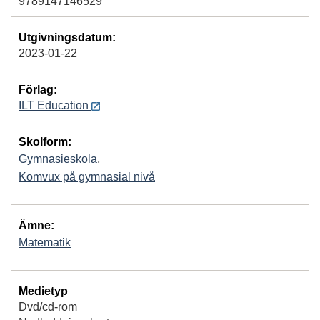
9789147146529
Utgivningsdatum:
2023-01-22
Förlag:
ILT Education
Skolform:
Gymnasieskola
,
Komvux på gymnasial nivå
Ämne:
Matematik
Medietyp
Dvd/cd-rom