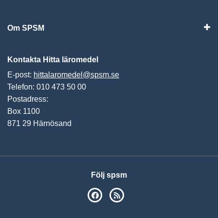
Vis
Om SPSM
Vis
Kontakta Hitta läromedel
E-post:
hittalaromedel@spsm.se
Telefon: 010 473 50 00
Postadress:
Box 1100
871 29 Härnösand
Följ spsm
SPSM på Facebook
RSS