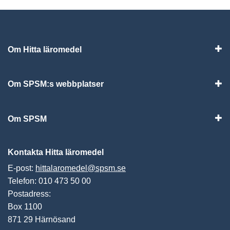
Om Hitta läromedel
Visa
Om SPSM:s webbplatser
Vis
Om SPSM
Vis
Kontakta Hitta läromedel
E-post:
hittalaromedel@spsm.se
Telefon: 010 473 50 00
Postadress:
Box 1100
871 29 Härnösand