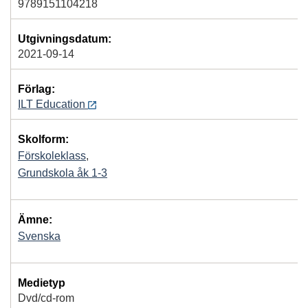
9789151104218
Utgivningsdatum:
2021-09-14
Förlag:
ILT Education
Skolform:
Förskoleklass
,
Grundskola åk 1-3
Ämne:
Svenska
Medietyp
Dvd/cd-rom