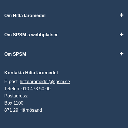
Om Hitta läromedel
Visa
Om SPSM:s webbplatser
Vis
Om SPSM
Vis
Kontakta Hitta läromedel
E-post:
hittalaromedel@spsm.se
Telefon: 010 473 50 00
Postadress:
Box 1100
871 29 Härnösand