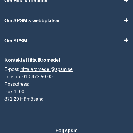
Om Hitta läromedel
Visa
Om SPSM:s webbplatser
Vis
Om SPSM
Vis
Kontakta Hitta läromedel
E-post:
hittalaromedel@spsm.se
Telefon: 010 473 50 00
Postadress:
Box 1100
871 29 Härnösand
Följ spsm