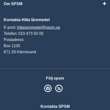
Om SPSM
Vis
Kontakta Hitta läromedel
E-post:
hittalaromedel@spsm.se
Telefon: 010 473 50 00
Postadress:
Box 1100
871 29 Härnösand
Följ spsm
SPSM på Facebook
RSS
Kontakta SPSM