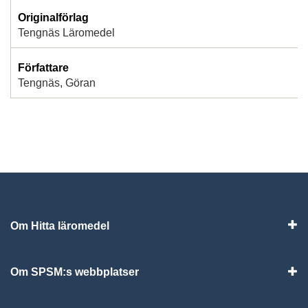
Originalförlag
Tengnäs Läromedel
Författare
Tengnäs, Göran
Om Hitta läromedel
Visa
Om SPSM:s webbplatser
Vis