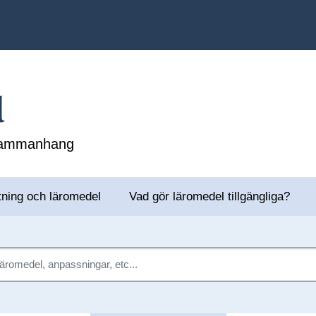
l
 sammanhang
tning och läromedel
Vad gör läromedel tillgängliga?