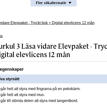
Fler sökalternativ
idare Elevpaket - Tryckt bok + Digital elevlicens 12 mån
ta
rkul 3 Läsa vidare Elevpaket - Try
gital elevlicens 12 mån
egenskaper
iva styrsätt
går helt att styra med fingrarna på en pekskärm.
går helt att styra med mus.
LEVPAKET - TRYCKT BOK + DIGITAL ELEVLICENS 12 MÅN
år till största delen att styra med tangentbord.