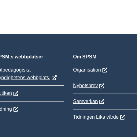
SM:s webbplatser
Om SPSM
alpedagogiska
Organisation
yndighetens webbplats.
Nyhetsbrev
tiken
Samverkan
ldning
Tidningen Lika värde