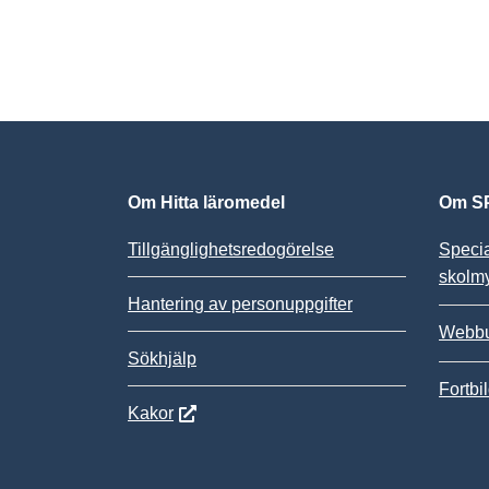
Om Hitta läromedel
Om SP
Tillgänglighetsredogörelse
Speci
skolm
Hantering av personuppgifter
Webbu
Sökhjälp
Fortbi
Kakor