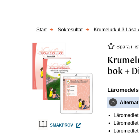
Start
Sökresultat
Krumelurkul 3 Läsa v
Spara i lis
Krumelu
bok + Di
Läromedels
Alternat
Läromedlet 
Läromedlet 
KRUMELURKUL 3 LÄSA VIDARE E
SMAKPROV
Läromedlet g