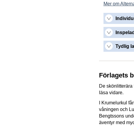
Mer om Alterna
Individu
Inspelad
Tydlig l
Förlagets 
De skönlitterära 
läsa vidare.
I Krumelurkul få
våningen och Lu
Bengtssons under
äventyr med myc