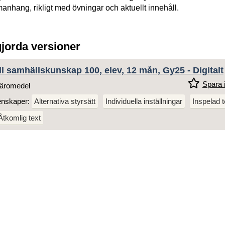
AP 100, BOK, GY25
nhang, rikligt med övningar och aktuellt innehåll.
gjorda versioner
l samhällskunskap 100, elev, 12 mån, Gy25 - Digitalt
Spara i
äromedel
enskaper:
Alternativa styrsätt
Individuella inställningar
Inspelad t
Åtkomlig text