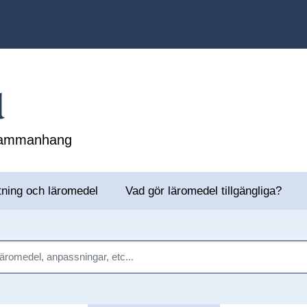
l
 sammanhang
tning och läromedel
Vad gör läromedel tillgängliga?