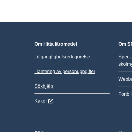
Om Hitta läromedel
Om SP
Tillgänglighetsredogörelse
Speci
skolm
Hantering av personuppgifter
Webbu
Sökhjälp
Fortbi
Kakor