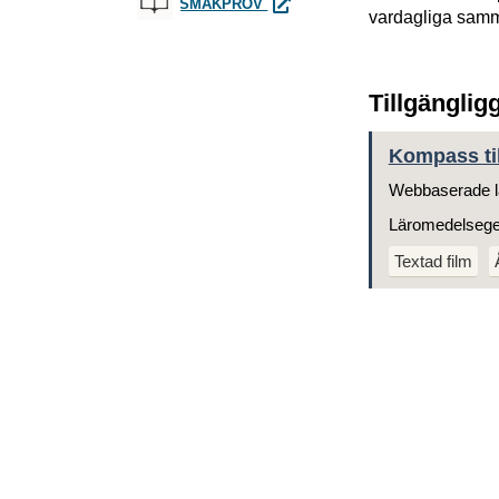
KOMPASS TILL SAMHÄLLSKUNSK
SMAKPROV
vardagliga samma
Tillgänglig
Kompass til
Webbaserade l
Läromedelseg
Textad film