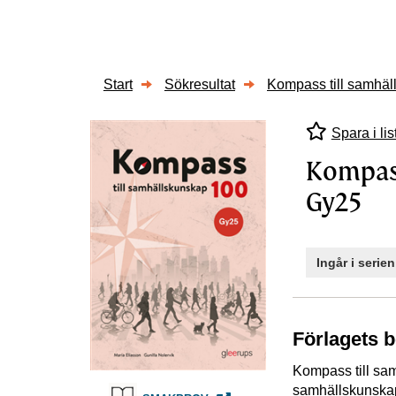
Start
Sökresultat
Kompass till samhäl
Spara i lis
Kompass
Gy25
Ingår i serie
Förlagets 
Kompass till sam
samhällskunskap 