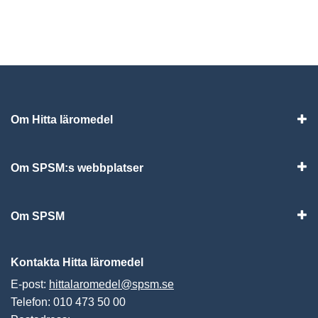
Om Hitta läromedel
Visa
Om SPSM:s webbplatser
Vis
Om SPSM
Vis
Kontakta Hitta läromedel
E-post:
hittalaromedel@spsm.se
Telefon: 010 473 50 00