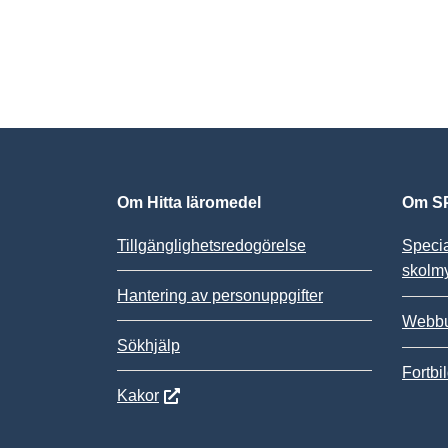
Om Hitta läromedel
Om SP
Tillgänglighetsredogörelse
Speci
skolm
Hantering av personuppgifter
Webbu
Sökhjälp
Fortbi
Kakor