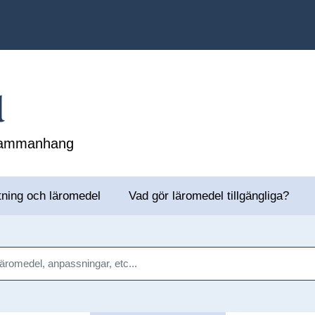
l
 sammanhang
tning och läromedel
Vad gör läromedel tillgängliga?