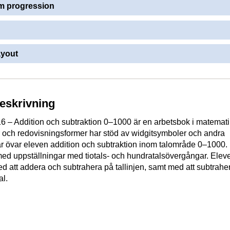
 progression
ayout
beskrivning
 – Addition och subtraktion 0–1000 är en arbetsbok i matemati
er och redovisningsformer har stöd av widgitsymboler och andra
r övar eleven addition och subtraktion inom talområde 0–1000.
ed uppställningar med tiotals- och hundratalsövergångar. Elev
d att addera och subtrahera på tallinjen, samt med att subtrah
al.