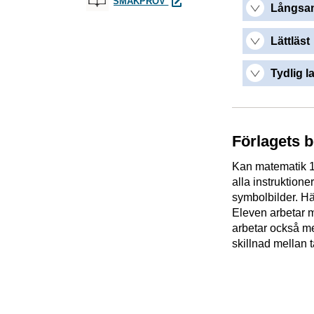
SMAKPROV
Långsam
Lättläst
Tydlig l
Förlagets 
Kan matematik 16
alla instruktion
symbolbilder. Hä
Eleven arbetar m
arbetar också me
skillnad mellan t