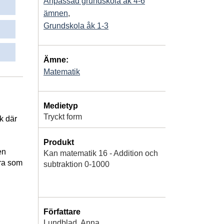
Anpassad grundskola åk 4-6
ämnen
,
Grundskola åk 1-3
Ämne:
Matematik
Medietyp
Tryckt form
k där
Produkt
en
Kan matematik 16 - Addition och
era som
subtraktion 0-1000
Författare
Lundblad, Anna