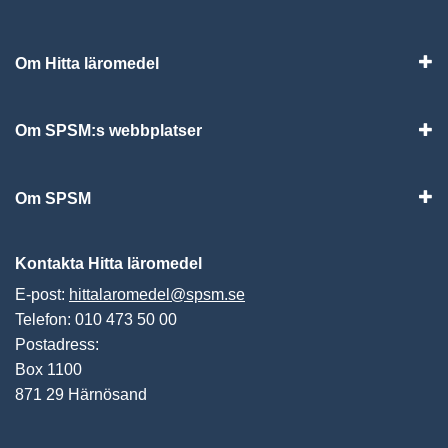
Om Hitta läromedel
Visa
Om SPSM:s webbplatser
Vis
Om SPSM
Vis
Kontakta Hitta läromedel
E-post:
hittalaromedel@spsm.se
Telefon: 010 473 50 00
Postadress:
Box 1100
871 29 Härnösand