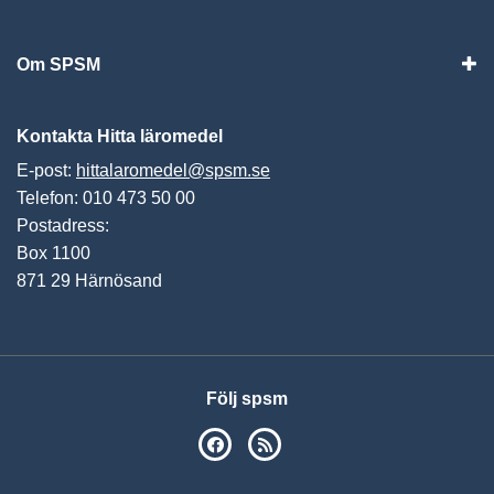
Vis
Om SPSM
Vis
Kontakta Hitta läromedel
E-post:
hittalaromedel@spsm.se
Telefon: 010 473 50 00
Postadress:
Box 1100
871 29 Härnösand
Följ spsm
SPSM på Facebook
RSS