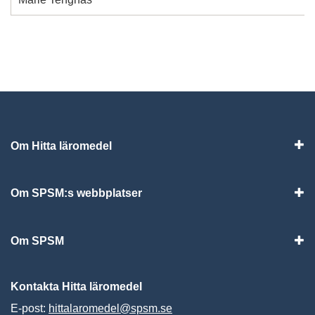
Om Hitta läromedel
Visa
Om SPSM:s webbplatser
Vis
Om SPSM
Vis
Kontakta Hitta läromedel
E-post:
hittalaromedel@spsm.se