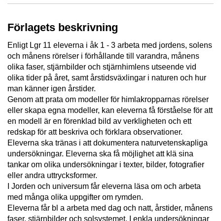
Förlagets beskrivning
Enligt Lgr 11 eleverna i åk 1 - 3 arbeta med jordens, solens
och månens rörelser i förhållande till varandra, månens
olika faser, stjärnbilder och stjärnhimlens utseende vid
olika tider på året, samt årstidsväxlingar i naturen och hur
man känner igen årstider.
Genom att prata om modeller för himlakropparnas rörelser
eller skapa egna modeller, kan eleverna få förståelse för att
en modell är en förenklad bild av verkligheten och ett
redskap för att beskriva och förklara observationer.
Eleverna ska tränas i att dokumentera naturvetenskapliga
undersökningar. Eleverna ska få möjlighet att klä sina
tankar om olika undersökningar i texter, bilder, fotografier
eller andra uttrycksformer.
I Jorden och universum får eleverna läsa om och arbeta
med många olika uppgifter om rymden.
Eleverna får bl a arbeta med dag och natt, årstider, månens
faser, stjärnbilder och solsystemet. I enkla undersökningar