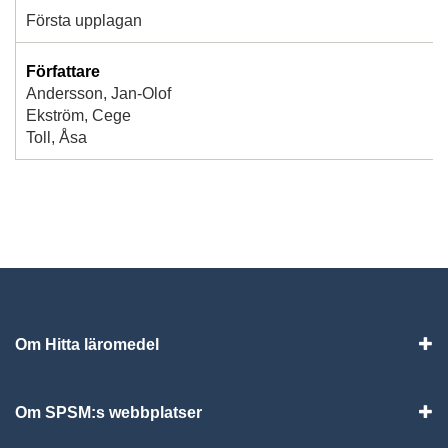
Första upplagan
Författare
Andersson, Jan-Olof
Ekström, Cege
Toll, Åsa
Om Hitta läromedel
Visa
Om SPSM:s webbplatser
Vis