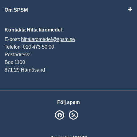
Om SPSM
Vis
Kontakta Hitta läromedel
E-post:
hittalaromedel@spsm.se
Telefon: 010 473 50 00
Postadress:
Box 1100
871 29 Härnösand
Följ spsm
SPSM på Facebook
RSS