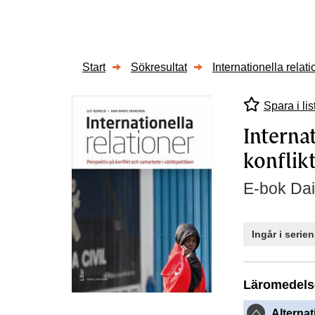
Start
Sökresultat
Internationella relat
Spara i lis
Internat
konflik
E-bok Dai
Ingår i serie
Läromedels
Alternat