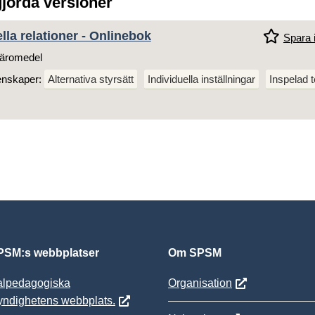
gjorda versioner
lla relationer - Onlinebok
Spara i
äromedel
enskaper:
Alternativa styrsätt
Individuella inställningar
Inspelad t
SM:s webbplatser
Om SPSM
alpedagogiska
Organisation
yndighetens webbplats.