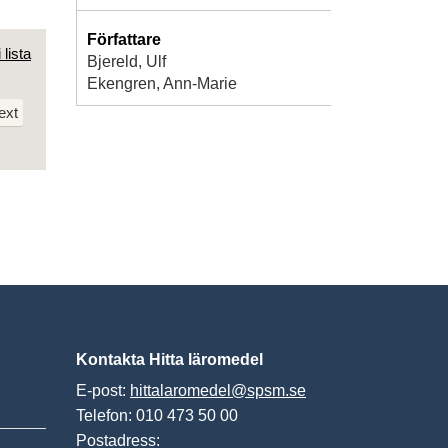
Författare
 lista
Bjereld, Ulf
Ekengren, Ann-Marie
ext
Kontakta Hitta läromedel
E-post:
hittalaromedel@spsm.se
Telefon: 010 473 50 00
Postadress: