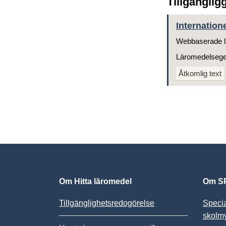
Tillgänglig
Internatione
Webbaserade l
Läromedelseg
Åtkomlig text
Om Hitta läromedel
Om SP
Tillgänglighetsredogörelse
Speci
skolm