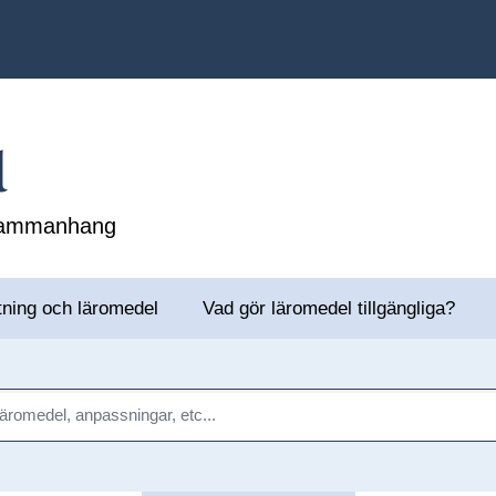
l
 sammanhang
tning och läromedel
Vad gör läromedel tillgängliga?