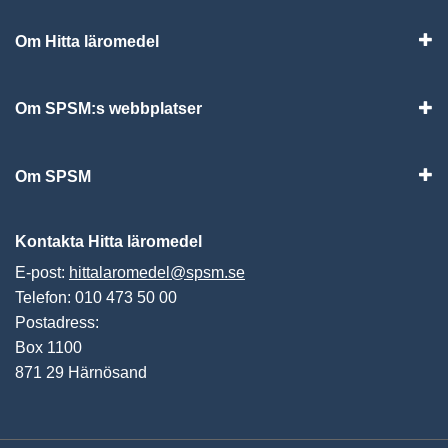
Om Hitta läromedel
Visa
Om SPSM:s webbplatser
Vis
Om SPSM
Vis
Kontakta Hitta läromedel
E-post:
hittalaromedel@spsm.se
Telefon: 010 473 50 00
Postadress:
Box 1100
871 29 Härnösand