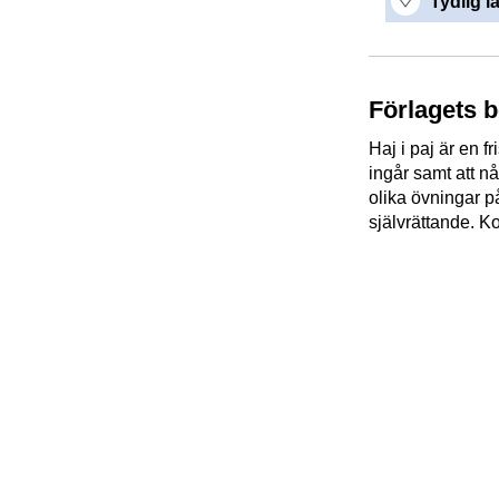
Tydlig l
Förlagets 
Haj i paj är en f
ingår samt att nå
olika övningar p
självrättande. K