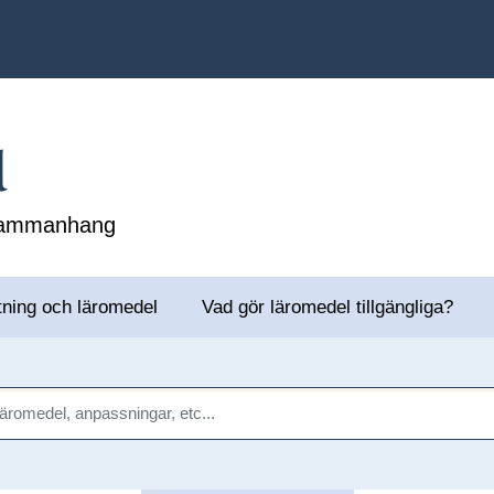
l
 sammanhang
tning och läromedel
Vad gör läromedel tillgängliga?