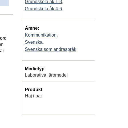
Grundskola åk 1-3
,
Grundskola åk 4-6
Ämne:
Kommunikation
,
 ord
Svenska
,
er
Svenska som andraspråk
är
Medietyp
Laborativa läromedel
Produkt
Haj i paj