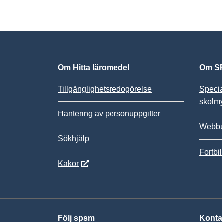
Om Hitta läromedel
Om SP
Tillgänglighetsredogörelse
Speci
skolm
Hantering av personuppgifter
Webbu
Sökhjälp
Fortbi
Kakor
Följ spsm
Konta