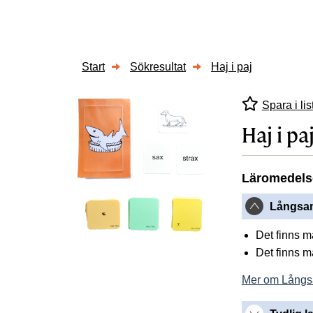
Start
Sökresultat
Haj i paj
Spara i lis
Haj i pa
Läromedels
Långsam
Det finns 
Det finns 
Mer om Långs