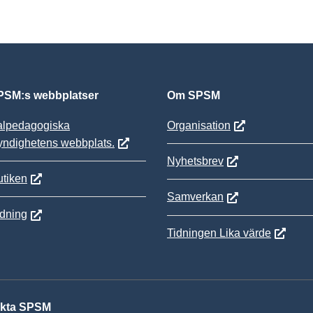
SM:s webbplatser
Om SPSM
alpedagogiska
Organisation
yndighetens webbplats.
Nyhetsbrev
tiken
Samverkan
ldning
Tidningen Lika värde
kta SPSM