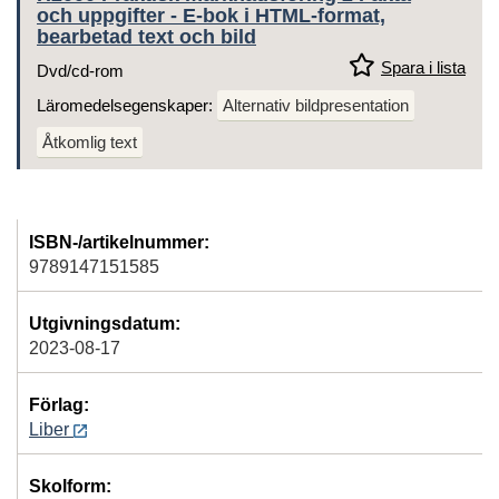
och uppgifter - E-bok i HTML-format,
bearbetad text och bild
Spara i lista
Dvd/cd-rom
Läromedelsegenskaper:
Alternativ bildpresentation
Åtkomlig text
ISBN-/artikelnummer:
9789147151585
Utgivningsdatum:
2023-08-17
Förlag:
Liber
Skolform: