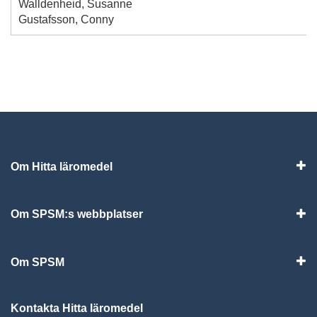
Walldenheid, Susanne
Gustafsson, Conny
Om Hitta läromedel
Visa
Om SPSM:s webbplatser
Vis
Om SPSM
Vis
Kontakta Hitta läromedel