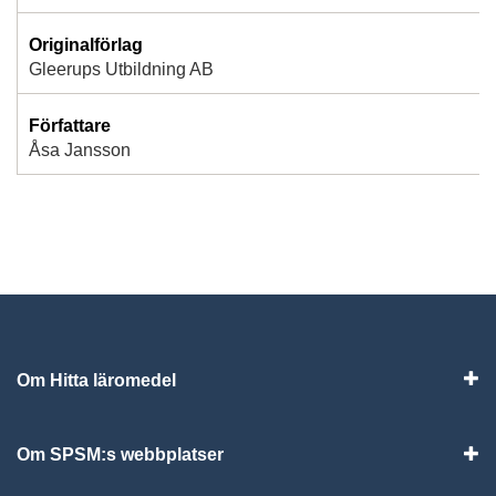
Originalförlag
Gleerups Utbildning AB
Författare
Åsa Jansson
Om Hitta läromedel
Visa
Om SPSM:s webbplatser
Vis