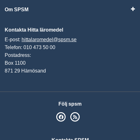
Om SPSM
Vis
Kontakta Hitta läromedel
E-post:
hittalaromedel@spsm.se
Telefon: 010 473 50 00
Postadress:
Box 1100
871 29 Härnösand
Följ spsm
SPSM på Facebook
RSS