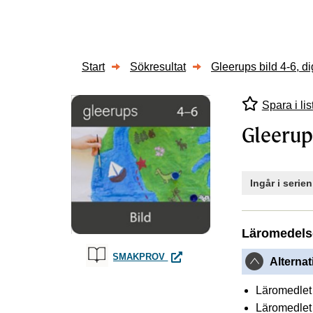
Start
Sökresultat
Gleerups bild 4-6, di
Spara i lis
Gleerups
Ingår i serie
Läromedels
GLEERUPS BILD 4-6, DIGITAL, 
SMAKPROV
Alternat
Läromedlet 
Läromedlet 