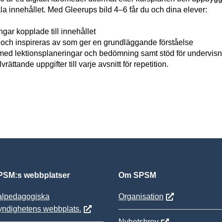
ala innehållet. Med Gleerups bild 4–6 får du och dina elever:
gar kopplade till innehållet
ja och inspireras av som ger en grundläggande förståelse
 med lektionsplaneringar och bedömning samt stöd för undervisn
lvrättande uppgifter till varje avsnitt för repetition.
SM:s webbplatser
Om SPSM
alpedagogiska
Organisation
yndighetens webbplats.
Nyhetsbrev