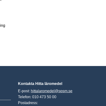
ing
Kontakta Hitta läromedel
E-post:
hittalaromedel@spsm.se
Telefon: 010 473 50 00
Postadress: