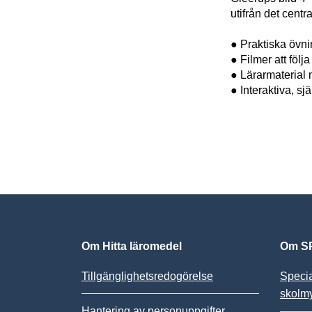
utifrån det centr
● Praktiska övnin
● Filmer att föl
● Lärarmaterial
● Interaktiva, sjä
Om Hitta läromedel
Om SP
Tillgänglighetsredogörelse
Speci
skolm
Hantering av personuppgifter