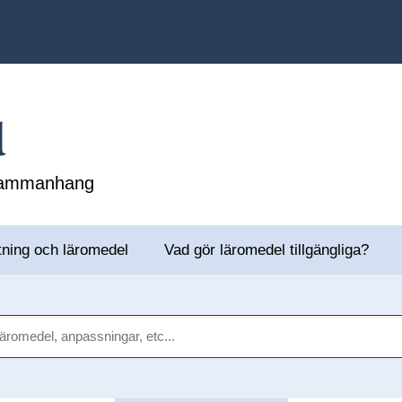
l
 sammanhang
tning och läromedel
Vad gör läromedel tillgängliga?