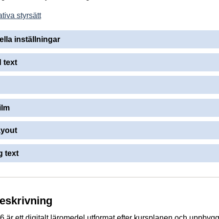
tiva styrsätt
ella inställningar
 text
ilm
ayout
 text
beskrivning
6 är ett digitalt läromedel utformat efter kursplanen och uppbygg