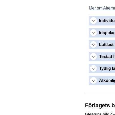
Mer om Alterna
Individu
Inspelad
Lättläst
Textad f
Tydlig l
Åtkomlig
Förlagets 
Gleerups bild 4–