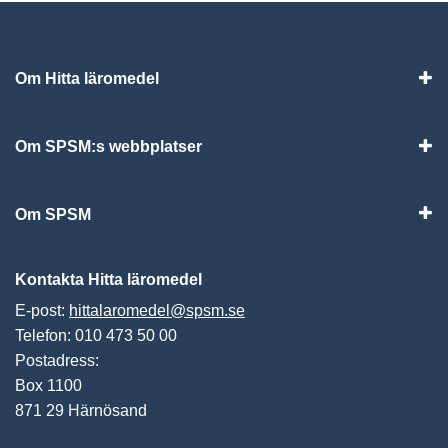
Om Hitta läromedel
Visa
Om SPSM:s webbplatser
Vis
Om SPSM
Vis
Kontakta Hitta läromedel
E-post:
hittalaromedel@spsm.se
Telefon: 010 473 50 00
Postadress:
Box 1100
871 29 Härnösand