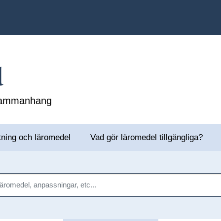
l
 sammanhang
tning och läromedel
Vad gör läromedel tillgängliga?