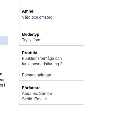
Ämne:
Vård och omsorg
Medietyp
Tryckt form
Produkt
Funktionsförmåga och
funktionsnedsättning 2
en
Första upplagan
ven i
s i
Författare
Aadalen, Sandra
Sköld, Emelie