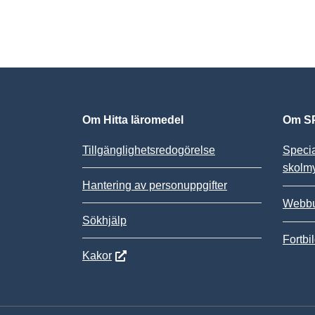
Om Hitta läromedel
Om SP
Tillgänglighetsredogörelse
Speci
skolm
Hantering av personuppgifter
Webbu
Sökhjälp
Fortbi
Kakor