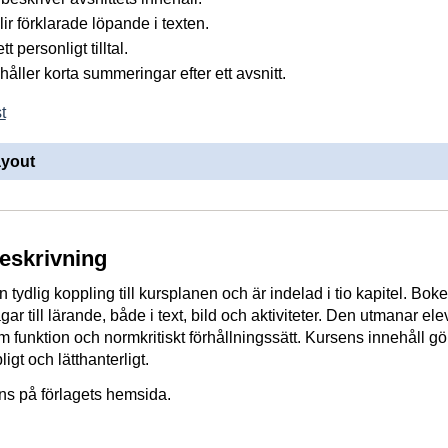
ir förklarade löpande i texten.
t personligt tilltal.
åller korta summeringar efter ett avsnitt.
t
ayout
beskrivning
tydlig koppling till kursplanen och är indelad i tio kapitel. Bok
gar till lärande, både i text, bild och aktiviteter. Den utmanar ele
m funktion och normkritiskt förhållningssätt. Kursens innehåll gör
igt och lätthanterligt.
nns på förlagets hemsida.