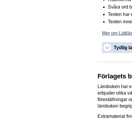
Svåra ord bl
Texten har et
Texten inneh
Mer om Lättläs
Tydlig l
Förlagets 
Läroboken har en 
erbjuder olika vä
föreställningar o
läroboken begripl
Extramaterial fi