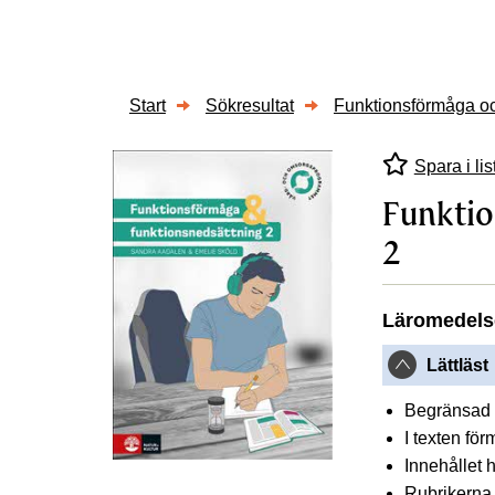
Start
Sökresultat
Funktionsförmåga oc
Spara i lis
Funktio
2
Läromedels
Lättläst
Begränsad 
I texten för
Innehållet h
Rubrikerna 