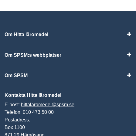
Om Hitta läromedel
Visa
Om SPSM:s webbplatser
Vis
Om SPSM
Vis
Kontakta Hitta läromedel
E-post:
hittalaromedel@spsm.se
Telefon: 010 473 50 00
Postadress:
Box 1100
871 29 Härnösand