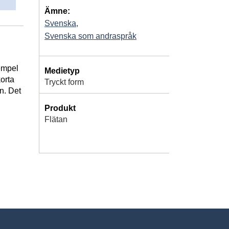
Ämne:
Svenska
,
Svenska som andraspråk
xempel
Medietyp
korta
Tryckt form
an. Det
Produkt
Flätan