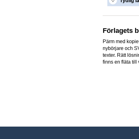
Tydlig l
Förlagets 
Pärm med kopieri
nybörjare och SVA
texter. Rätt lösn
finns en fläta til