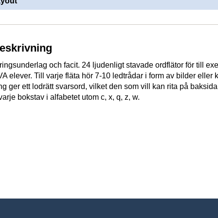
ayout
beskrivning
ngsunderlag och facit. 24 ljudenligt stavade ordflätor för till e
 elever. Till varje fläta hör 7-10 ledtrådar i form av bilder eller 
ing ger ett lodrätt svarsord, vilket den som vill kan rita på baksid
l varje bokstav i alfabetet utom c, x, q, z, w.