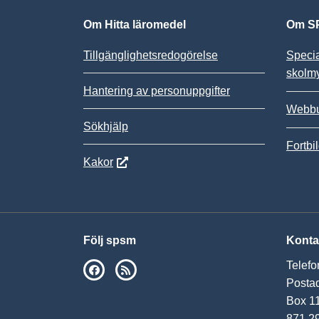
Om Hitta läromedel
Om SP
Tillgänglighetsredogörelse
Speci
skolm
Hantering av personuppgifter
Webbu
Sökhjälp
Fortbi
Kakor
Följ spsm
Konta
Telefo
SPSM på Facebook
RSS
Postad
Box 1
871 2