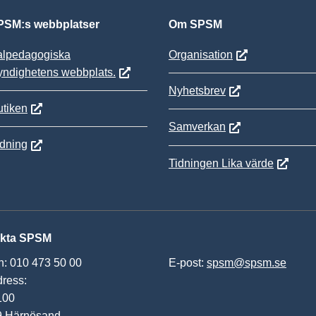
SM:s webbplatser
Om SPSM
alpedagogiska
Organisation
yndighetens webbplats.
Nyhetsbrev
tiken
Samverkan
ldning
Tidningen Lika värde
kta SPSM
n: 010 473 50 00
E-post:
spsm@spsm.se
ress:
100
9 Härnösand