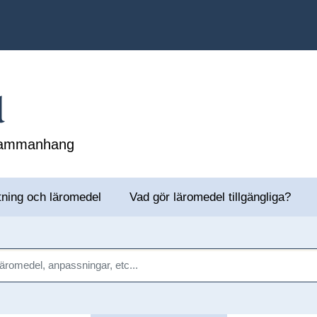
l
 sammanhang
tning och läromedel
Vad gör läromedel tillgängliga?