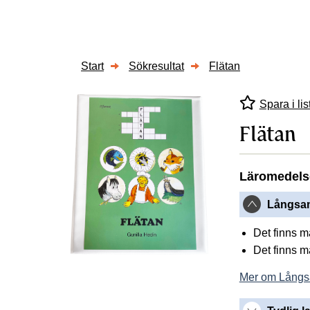
Start
Sökresultat
Flätan
Spara i lis
Flätan
Läromedels
Långsam
Det finns 
Det finns 
Mer om Långs