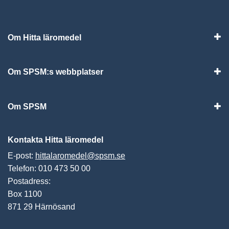
Om Hitta läromedel
Visa
Om SPSM:s webbplatser
Vis
Om SPSM
Vis
Kontakta Hitta läromedel
E-post:
hittalaromedel@spsm.se
Telefon: 010 473 50 00
Postadress:
Box 1100
871 29 Härnösand