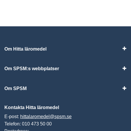
Om Hitta läromedel
Visa
Om SPSM:s webbplatser
Vis
Om SPSM
Vis
Kontakta Hitta läromedel
E-post:
hittalaromedel@spsm.se
Telefon: 010 473 50 00