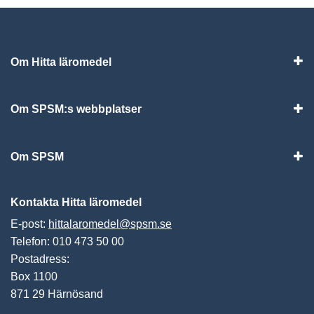
Om Hitta läromedel
Visa
Om SPSM:s webbplatser
Vis
Om SPSM
Vis
Kontakta Hitta läromedel
E-post:
hittalaromedel@spsm.se
Telefon: 010 473 50 00
Postadress:
Box 1100
871 29 Härnösand