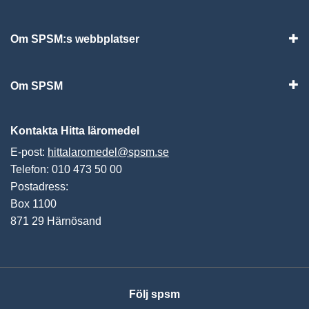
Visa
Om SPSM:s webbplatser
Vis
Om SPSM
Vis
Kontakta Hitta läromedel
E-post:
hittalaromedel@spsm.se
Telefon: 010 473 50 00
Postadress:
Box 1100
871 29 Härnösand
Följ spsm