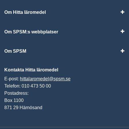
Om Hitta läromedel
Visa
Om SPSM:s webbplatser
Vis
Om SPSM
Vis
Kontakta Hitta läromedel
E-post:
hittalaromedel@spsm.se
Telefon: 010 473 50 00
Postadress:
Box 1100
871 29 Härnösand