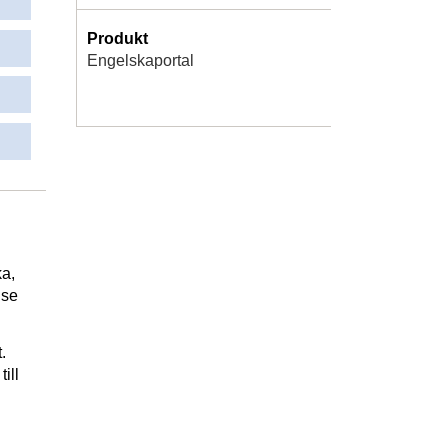
Produkt
Engelskaportal
ka,
lse
.
ill