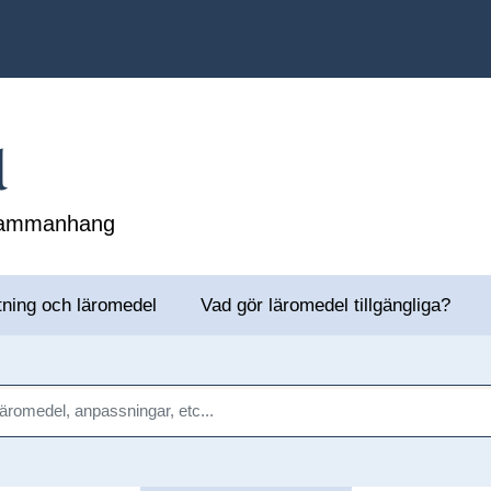
l
 sammanhang
tning och läromedel
Vad gör läromedel tillgängliga?