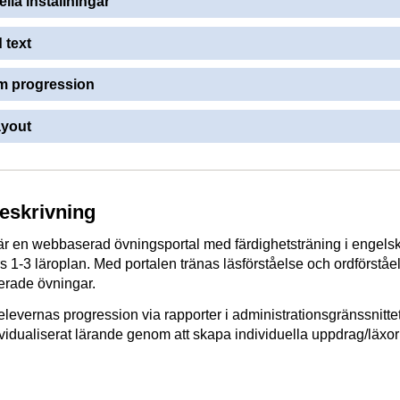
ella inställningar
 text
 progression
ayout
beskrivning
är en webbaserad övningsportal med färdighetsträning i engels
rs 1-3 läroplan. Med portalen tränas läsförståelse och ordförståe
rade övningar.
elevernas progression via rapporter i administrationsgränssnittet
dividualiserat lärande genom att skapa individuella uppdrag/läxor t