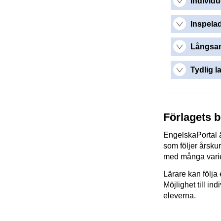
Individu
Inspelad
Långsam
Tydlig l
Förlagets 
EngelskaPortal 
som följer årsku
med många varie
Lärare kan följa 
Möjlighet till in
eleverna.