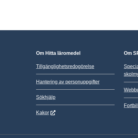
Om Hitta läromedel
Om SP
Tillgänglighetsredogörelse
Speci
skolm
Hantering av personuppgifter
Webbu
Sökhjälp
Fortbi
Kakor