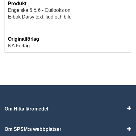
Produkt
Engelska 5 & 6 - Outlooks on
E-bok Daisy text, ljud och bild
Originalförlag
NA Förlag
Om Hitta läromedel
Visa
Om SPSM:s webbplatser
Vis