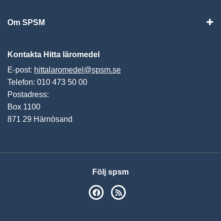
Om SPSM
Vis
Kontakta Hitta läromedel
E-post:
hittalaromedel@spsm.se
Telefon: 010 473 50 00
Postadress:
Box 1100
871 29 Härnösand
Följ spsm
SPSM på Facebook
RSS