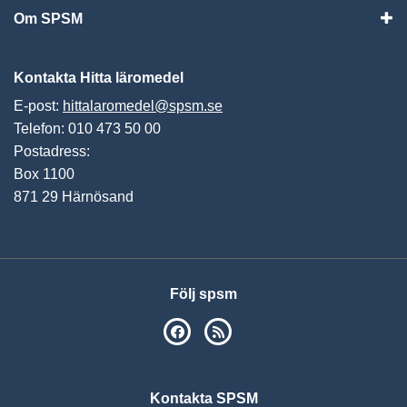
Om SPSM
Vis
Kontakta Hitta läromedel
E-post:
hittalaromedel@spsm.se
Telefon: 010 473 50 00
Postadress:
Box 1100
871 29 Härnösand
Följ spsm
SPSM på Facebook
RSS
Kontakta SPSM