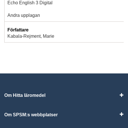
Echo English 3 Digital
Andra upplagan
Författare
Kabala-Rejment, Marie
Om Hitta läromedel
Visa
Om SPSM:s webbplatser
Vis