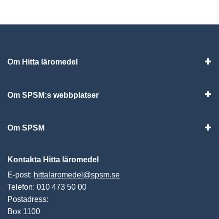
Om Hitta läromedel
Visa
Om SPSM:s webbplatser
Vis
Om SPSM
Vis
Kontakta Hitta läromedel
E-post:
hittalaromedel@spsm.se
Telefon: 010 473 50 00
Postadress:
Box 1100