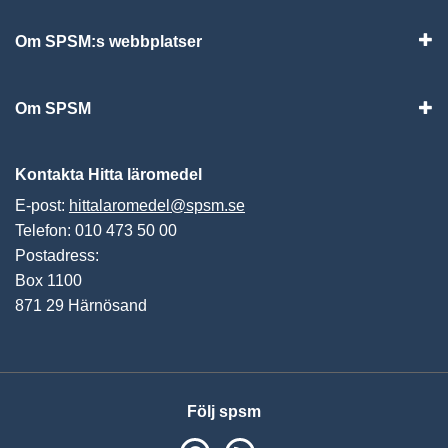
Om SPSM:s webbplatser
Vis
Om SPSM
Vis
Kontakta Hitta läromedel
E-post:
hittalaromedel@spsm.se
Telefon: 010 473 50 00
Postadress:
Box 1100
871 29 Härnösand
Följ spsm