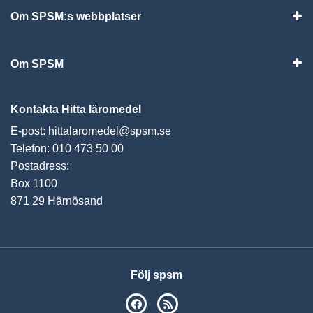
Om SPSM:s webbplatser
Vis
Om SPSM
Vis
Kontakta Hitta läromedel
E-post:
hittalaromedel@spsm.se
Telefon: 010 473 50 00
Postadress:
Box 1100
871 29 Härnösand
Följ spsm
SPSM på Facebook
RSS